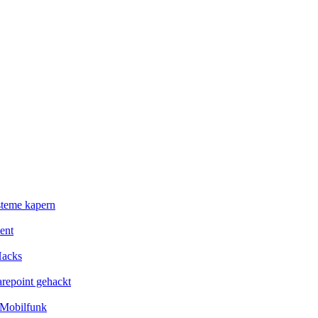
steme kapern
ent
Hacks
repoint gehackt
 Mobilfunk