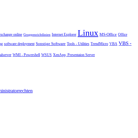
Linux
MS-Office
exchange online
Office
Gruppenrichtlinien
Internet Explorer
VBS -
Sonstige Software
Tools - Utilities
ng
software deployment
TrendMicro
VBA
WMI - Powershell
XenApp, Presentaion Server
lserver
WSUS
nistratorrechten