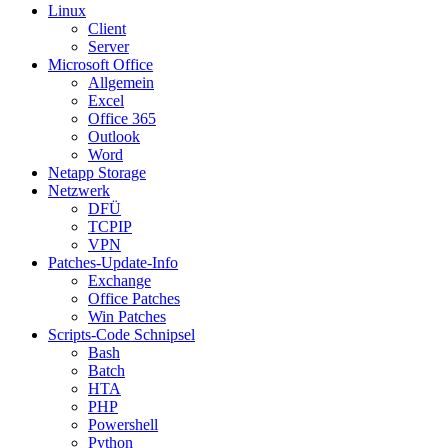
Linux
Client
Server
Microsoft Office
Allgemein
Excel
Office 365
Outlook
Word
Netapp Storage
Netzwerk
DFÜ
TCPIP
VPN
Patches-Update-Info
Exchange
Office Patches
Win Patches
Scripts-Code Schnipsel
Bash
Batch
HTA
PHP
Powershell
Python