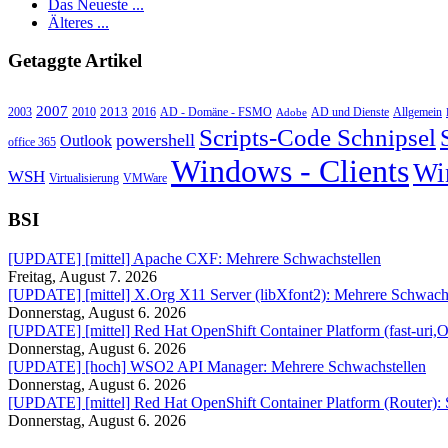
Das Neueste ...
Älteres ...
Getaggte Artikel
2007
2013
2010
AD - Domäne - FSMO
AD und Dienste
2003
2016
Adobe
Allgemein
Scripts-Code Schnipsel
powershell
Outlook
office 365
Windows - Clients
Wi
WSH
Virtualisierung
VMWare
BSI
[UPDATE] [mittel] Apache CXF: Mehrere Schwachstellen
Freitag, August 7. 2026
[UPDATE] [mittel] X.Org X11 Server (libXfont2): Mehrere Schwachs
Donnerstag, August 6. 2026
[UPDATE] [mittel] Red Hat OpenShift Container Platform (fast-uri,
Donnerstag, August 6. 2026
[UPDATE] [hoch] WSO2 API Manager: Mehrere Schwachstellen
Donnerstag, August 6. 2026
[UPDATE] [mittel] Red Hat OpenShift Container Platform (Router):
Donnerstag, August 6. 2026