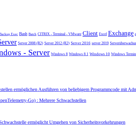
Exchange
Client
Bash
CITRIX - Terminal - VMware
Excel
Backup Exec
Batch
Server
Server 2008 (R2)
Server 2012 (R2)
Server 2016
server 2019
Serverüberwachu
ndows - Server
Windows 10
Windows 8
Windows 8.1
Windows Termina
tellen ermöglichen Ausführen von beliebigem Programmcode mit Admi
OpenTelemetry-Go) : Mehrere Schwachstellen
 Schwachstelle ermöglicht Umgehen von Sicherheitsvorkehrungen