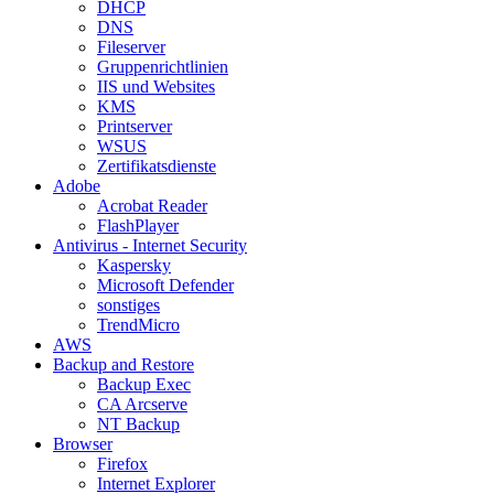
DHCP
DNS
Fileserver
Gruppenrichtlinien
IIS und Websites
KMS
Printserver
WSUS
Zertifikatsdienste
Adobe
Acrobat Reader
FlashPlayer
Antivirus - Internet Security
Kaspersky
Microsoft Defender
sonstiges
TrendMicro
AWS
Backup and Restore
Backup Exec
CA Arcserve
NT Backup
Browser
Firefox
Internet Explorer