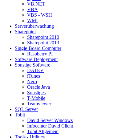
VB.NET
VBA
VBS - WSH
WMI
Serverüberwachung
Sharepoint
Sharepoint 2010
Sharepoint 2013
Single-Board Computer
Raspberry PI
Software Deployment
Sonstige Software
DATEV
iTunes
Nero
Oracle Java
Sonstiges
T-Mobile
Teamviewer
SQL Server
Tobit
David Server Windows
Infocenter David Client
Tobit Allgemein
Tools - Utilities