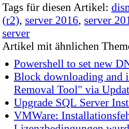
Tags für diesen Artikel:
dis
(r2)
,
server 2016
,
server 20
server
Artikel mit ähnlichen Them
Powershell to set new D
Block downloading and i
Removal Tool" via Upda
Upgrade SQL Server Inst
VMWare: Installationsfeh
Lizenzbedingungen wurd