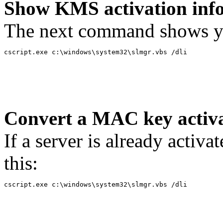
Show KMS activation inf
The next command shows you
cscript.exe c:\windows\system32\slmgr.vbs /dli
Convert a MAC key activa
If a server is already acti
this:
cscript.exe c:\windows\system32\slmgr.vbs /dli