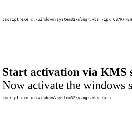
cscript.exe c:\windows\system32\slmgr.vbs /ipk CB7KF-BW
Start activation via KMS 
Now activate the windows s
cscript.exe c:\windows\system32\slmgr.vbs /ato