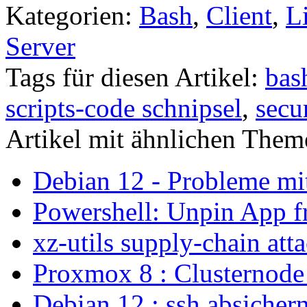
Kategorien:
Bash
,
Client
,
L
Server
Tags für diesen Artikel:
bas
scripts-code schnipsel
,
secu
Artikel mit ähnlichen Them
Debian 12 - Probleme m
Powershell: Unpin App f
xz-utils supply-chain att
Proxmox 8 : Clusternode
Debian 12 : ssh absicher