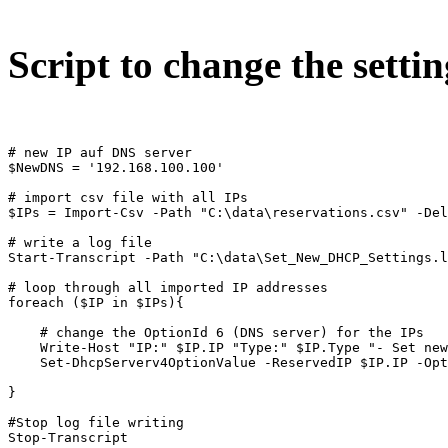
Script to change the settin
# new IP auf DNS server 

$NewDNS = '192.168.100.100'

# import csv file with all IPs

$IPs = Import-Csv -Path "C:\data\reservations.csv" -Del
# write a log file

Start-Transcript -Path "C:\data\Set_New_DHCP_Settings.l
# loop through all imported IP addresses

foreach ($IP in $IPs){

    # change the OptionId 6 (DNS server) for the IPs

    Write-Host "IP:" $IP.IP "Type:" $IP.Type "- Set new
    Set-DhcpServerv4OptionValue -ReservedIP $IP.IP -Opt
}

#Stop log file writing

Stop-Transcript 