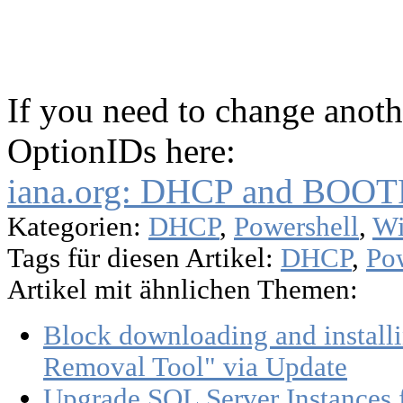
If you need to change anot
OptionIDs here:
iana.org: DHCP and BOOTP
Kategorien:
DHCP
,
Powershell
,
Wi
Tags für diesen Artikel:
DHCP
,
Po
Artikel mit ähnlichen Themen:
Block downloading and install
Removal Tool" via Update
Upgrade SQL Server Instances 