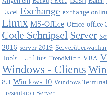
Allgemein
Batch
Backup Exec
Exchange
Excel
exchange onlin
Linux
MS-Office
Office
office 
Code Schnipsel
Server
Se
2016
server 2019
Serverüberwachu
V
Tools - Utilities
TrendMicro
VBA
Windows - Clients
Win
Windows 10
8.1
Windows Terminal
Presentaion Server