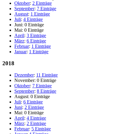
Oktober
:
2 Einträge
September
:
7 Einträge
August
:
1 Einträge
Juli
:
4 Einträge
Juni:
0 Einträge
Mai:
0 Einträge
April
:
3 Einträge
März
:
6 Einträge
Februar
:
1 Einträge
Januar
:
1 Einträge
2018
Dezember
:
11 Einträge
November:
0 Einträge
Oktober
:
7 Einträge
September
:
8 Einträge
August:
0 Einträge
Juli
:
6 Einträge
Juni
:
2 Einträge
Mai:
0 Einträge
April
:
4 Einträge
März
:
2 Einträge
Februar
:
5 Einträge