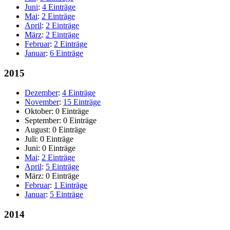
Juni
:
4 Einträge
Mai
:
2 Einträge
April
:
2 Einträge
März
:
2 Einträge
Februar
:
2 Einträge
Januar
:
6 Einträge
2015
Dezember
:
4 Einträge
November
:
15 Einträge
Oktober:
0 Einträge
September:
0 Einträge
August:
0 Einträge
Juli:
0 Einträge
Juni:
0 Einträge
Mai
:
2 Einträge
April
:
5 Einträge
März:
0 Einträge
Februar
:
1 Einträge
Januar
:
5 Einträge
2014