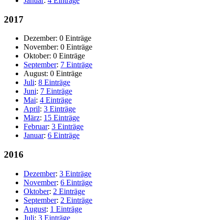
Januar
:
4 Einträge
2017
Dezember:
0 Einträge
November:
0 Einträge
Oktober:
0 Einträge
September
:
7 Einträge
August:
0 Einträge
Juli
:
8 Einträge
Juni
:
7 Einträge
Mai
:
4 Einträge
April
:
3 Einträge
März
:
15 Einträge
Februar
:
3 Einträge
Januar
:
6 Einträge
2016
Dezember
:
3 Einträge
November
:
6 Einträge
Oktober
:
2 Einträge
September
:
2 Einträge
August
:
1 Einträge
Juli
:
3 Einträge