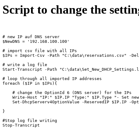
Script to change the settin
# new IP auf DNS server 

$NewDNS = '192.168.100.100'

# import csv file with all IPs

$IPs = Import-Csv -Path "C:\data\reservations.csv" -Del
# write a log file

Start-Transcript -Path "C:\data\Set_New_DHCP_Settings.l
# loop through all imported IP addresses

foreach ($IP in $IPs){

    # change the OptionId 6 (DNS server) for the IPs

    Write-Host "IP:" $IP.IP "Type:" $IP.Type "- Set new
    Set-DhcpServerv4OptionValue -ReservedIP $IP.IP -Opt
}

#Stop log file writing

Stop-Transcript 