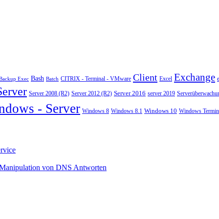
Exchange
Client
Bash
CITRIX - Terminal - VMware
Excel
Backup Exec
Batch
Server
Server 2008 (R2)
Server 2012 (R2)
Server 2016
server 2019
Serverüberwachu
ndows - Server
Windows 10
Windows 8
Windows 8.1
Windows Termina
rvice
 Manipulation von DNS Antworten