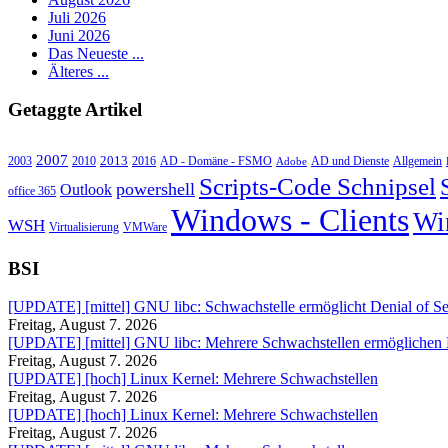
Juli 2026
Juni 2026
Das Neueste ...
Älteres ...
Getaggte Artikel
2007
2013
2010
AD - Domäne - FSMO
AD und Dienste
2003
2016
Adobe
Allgemein
Scripts-Code Schnipsel
powershell
Outlook
office 365
Windows - Clients
Wi
WSH
Virtualisierung
VMWare
BSI
[UPDATE] [mittel] GNU libc: Schwachstelle ermöglicht Denial of Se
Freitag, August 7. 2026
[UPDATE] [mittel] GNU libc: Mehrere Schwachstellen ermöglichen
Freitag, August 7. 2026
[UPDATE] [hoch] Linux Kernel: Mehrere Schwachstellen
Freitag, August 7. 2026
[UPDATE] [hoch] Linux Kernel: Mehrere Schwachstellen
Freitag, August 7. 2026