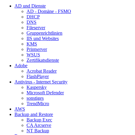
AD und Dienste
AD - Domäne - FSMO
DHCP
DNS
Fileserver
Gruppenrichtlinien
IIS und Websites
KMS
Printserver
WSUS
Zertifikatsdienste
Adobe
Acrobat Reader
FlashPlayer
Antivirus - Internet Security
Kaspersky
Microsoft Defender
sonstiges
TrendMicro
AWS
Backup and Restore
Backup Exec
CA Arcserve
NT Backup