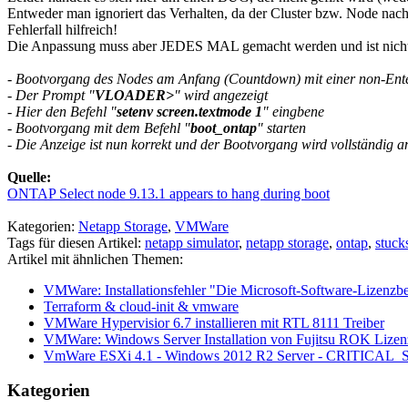
Entweder man ignoriert das Verhalten, da der Cluster bzw. Node nac
Fehlerfall hilfreich!
Die Anpassung muss aber JEDES MAL gemacht werden und ist nicht 
- Bootvorgang des Nodes am Anfang (Countdown) mit einer non-Ente
- Der Prompt "
VLOADER>
" wird angezeigt
- Hier den Befehl "
setenv screen.textmode 1
" eingbene
- Bootvorgang mit dem Befehl "
boot_ontap
" starten
- Die Anzeige ist nun korrekt und der Bootvorgang wird vollständig a
Quelle:
ONTAP Select node 9.13.1 appears to hang during boot
Kategorien:
Netapp Storage
,
VMWare
Tags für diesen Artikel:
netapp simulator
,
netapp storage
,
ontap
,
stuck
Artikel mit ähnlichen Themen:
VMWare: Installationsfehler "Die Microsoft-Software-Lizenz
Terraform & cloud-init & vmware
VMWare Hypervisior 6.7 installieren mit RTL 8111 Treiber
VMWare: Windows Server Installation von Fujitsu ROK Lize
VmWare ESXi 4.1 - Windows 2012 R2 Server - CRIT
Kategorien