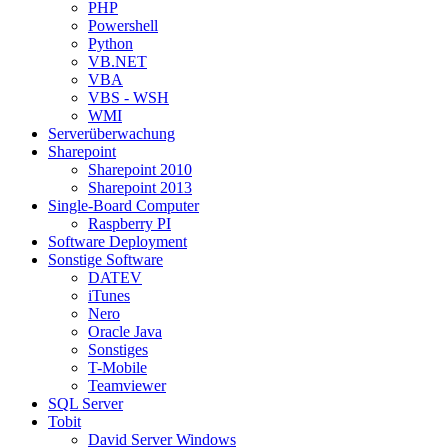
PHP
Powershell
Python
VB.NET
VBA
VBS - WSH
WMI
Serverüberwachung
Sharepoint
Sharepoint 2010
Sharepoint 2013
Single-Board Computer
Raspberry PI
Software Deployment
Sonstige Software
DATEV
iTunes
Nero
Oracle Java
Sonstiges
T-Mobile
Teamviewer
SQL Server
Tobit
David Server Windows