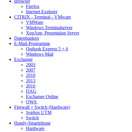
Browser
Firefox
Internet Explorer
CITRIX - Terminal - VMware
VMWare
Windows Terminalserver
XenApp, Presentaion Server
Datenbanken
E-Mail-Programme
Outlook Express 5 + 6
Windows Mail
Exchange
2003
2007
2010
2013
2016
DAG
Exchange Online
OWA
Firewall + Switch (Hardware)
Sophos UTM
Switch
Handy-Smartphone
Hardware