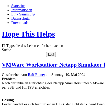
Startseite
Informationen
Link Sammlung
Datenschutz
Downloads
Hope This Helps
IT Tipps die das Leben einfacher machen
Suche
VMWare Workstation: Netapp Simulator h
Geschrieben von
Ralf Entner
am
Sonntag, 19. Mai 2024
Problem
Nach der initialen Einrichtung des Netapp Simulators unter VMWare
per SSH und HTTPS erreichbar.
Lösung
Leider handelt es sich hier um einen BUG, der nicht gefixt wird (