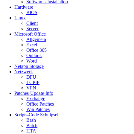
Software - Installation
Hardware
BIOS
Linux
Client
Server
Microsoft Office
Allgemein
Excel
Office 365
Outlook
Word
Netapp Storage
Netzwerk
DFÜ
TCPIP
VPN
Patches-Update-Info
Exchange
Office Patches
Win Patches
Scripts-Code Schnipsel
Bash
Batch
HTA