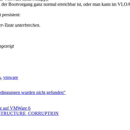
h der Bootvorgang ganz normal erreichbar ist, oder man kann im VLOAD
persistent:
r-Taste unterbrechen.
ngezeigt
s
,
vmware
bedingungen wurden nicht gefunden"
nz auf VMWare 6
ICAL_STRUCTURE_CORRUPTION