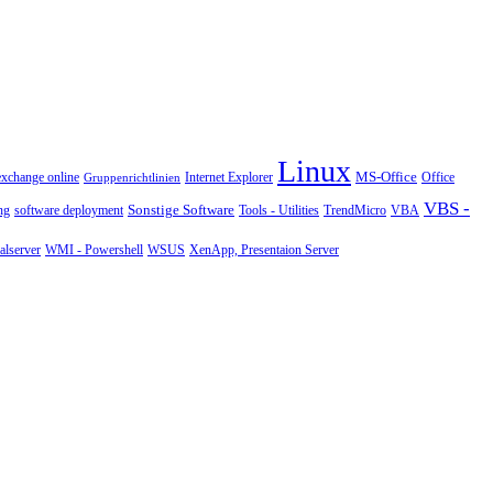
Linux
MS-Office
exchange online
Office
Gruppenrichtlinien
Internet Explorer
VBS -
Sonstige Software
Tools - Utilities
ng
software deployment
TrendMicro
VBA
WMI - Powershell
XenApp, Presentaion Server
lserver
WSUS