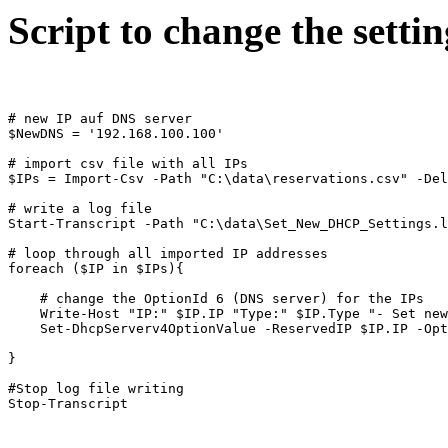
Script to change the settin
# new IP auf DNS server 

$NewDNS = '192.168.100.100'

# import csv file with all IPs

$IPs = Import-Csv -Path "C:\data\reservations.csv" -Del
# write a log file

Start-Transcript -Path "C:\data\Set_New_DHCP_Settings.l
# loop through all imported IP addresses

foreach ($IP in $IPs){

    # change the OptionId 6 (DNS server) for the IPs

    Write-Host "IP:" $IP.IP "Type:" $IP.Type "- Set new
    Set-DhcpServerv4OptionValue -ReservedIP $IP.IP -Opt
}

#Stop log file writing

Stop-Transcript 