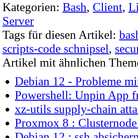
Kategorien:
Bash
,
Client
,
L
Server
Tags für diesen Artikel:
bas
scripts-code schnipsel
,
secu
Artikel mit ähnlichen Them
Debian 12 - Probleme m
Powershell: Unpin App f
xz-utils supply-chain att
Proxmox 8 : Clusternode
Debian 12 : ssh absicher