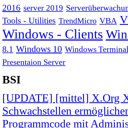
2016
server 2019
Serverüberwachu
V
Tools - Utilities
TrendMicro
VBA
Windows - Clients
Win
Windows 10
8.1
Windows Terminal
Presentaion Server
BSI
[UPDATE] [mittel] X.Org X
Schwachstellen ermögliche
Programmcode mit Administ