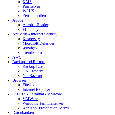
KMS
Printserver
WSUS
Zertifikatsdienste
Adobe
Acrobat Reader
FlashPlayer
Antivirus - Internet Security
Kaspersky
Microsoft Defender
sonstiges
TrendMicro
AWS
Backup and Restore
Backup Exec
CA Arcserve
NT Backup
Browser
Firefox
Internet Explorer
CITRIX - Terminal - VMware
VMWare
Windows Terminalserver
XenApp, Presentaion Server
Datenbanken