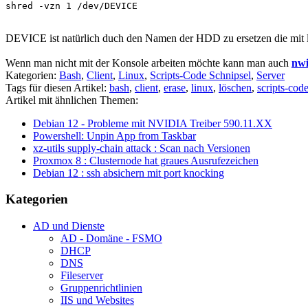
shred -vzn 1 /dev/DEVICE
DEVICE ist natürlich duch den Namen der HDD zu ersetzen die mit ls
Wenn man nicht mit der Konsole arbeiten möchte kann man auch
nw
Kategorien:
Bash
,
Client
,
Linux
,
Scripts-Code Schnipsel
,
Server
Tags für diesen Artikel:
bash
,
client
,
erase
,
linux
,
löschen
,
scripts-cod
Artikel mit ähnlichen Themen:
Debian 12 - Probleme mit NVIDIA Treiber 590.11.XX
Powershell: Unpin App from Taskbar
xz-utils supply-chain attack : Scan nach Versionen
Proxmox 8 : Clusternode hat graues Ausrufezeichen
Debian 12 : ssh absichern mit port knocking
Kategorien
AD und Dienste
AD - Domäne - FSMO
DHCP
DNS
Fileserver
Gruppenrichtlinien
IIS und Websites