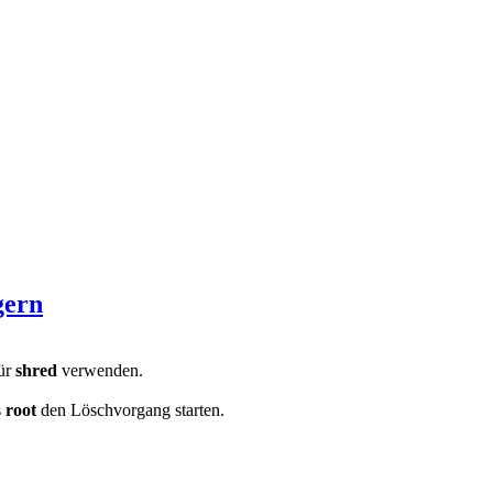
gern
für
shred
verwenden.
s
root
den Löschvorgang starten.