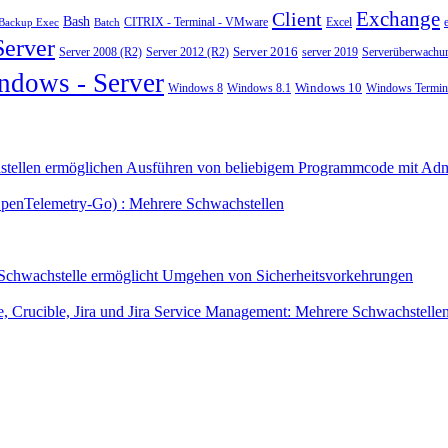
Exchange
Client
Bash
CITRIX - Terminal - VMware
Excel
Backup Exec
Batch
Server
Server 2008 (R2)
Server 2012 (R2)
Server 2016
server 2019
Serverüberwachu
ndows - Server
Windows 10
Windows 8
Windows 8.1
Windows Termina
tellen ermöglichen Ausführen von beliebigem Programmcode mit Admi
OpenTelemetry-Go) : Mehrere Schwachstellen
 Schwachstelle ermöglicht Umgehen von Sicherheitsvorkehrungen
 Crucible, Jira und Jira Service Management: Mehrere Schwachstelle