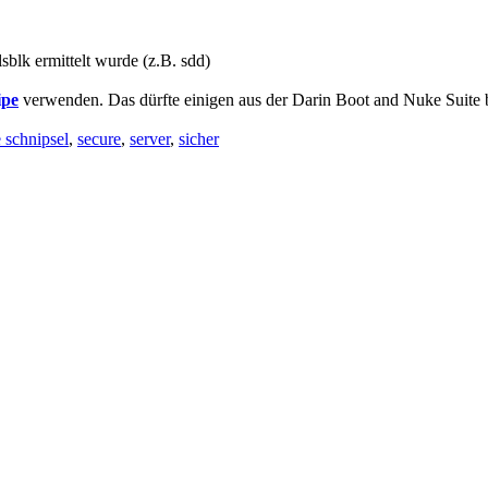
blk ermittelt wurde (z.B. sdd)
ipe
verwenden. Das dürfte einigen aus der Darin Boot and Nuke Suite 
e schnipsel
,
secure
,
server
,
sicher