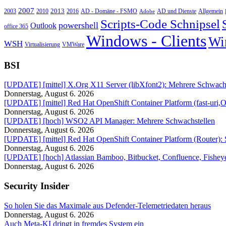
2007
2013
2010
AD - Domäne - FSMO
AD und Dienste
2003
2016
Adobe
Allgemein
Scripts-Code Schnipsel
powershell
Outlook
office 365
Windows - Clients
Wi
WSH
Virtualisierung
VMWare
BSI
[UPDATE] [mittel] X.Org X11 Server (libXfont2): Mehrere Schwachs
Donnerstag, August 6. 2026
[UPDATE] [mittel] Red Hat OpenShift Container Platform (fast-uri,
Donnerstag, August 6. 2026
[UPDATE] [hoch] WSO2 API Manager: Mehrere Schwachstellen
Donnerstag, August 6. 2026
[UPDATE] [mittel] Red Hat OpenShift Container Platform (Router):
Donnerstag, August 6. 2026
[UPDATE] [hoch] Atlassian Bamboo, Bitbucket, Confluence, Fisheye,
Donnerstag, August 6. 2026
Security Insider
So holen Sie das Maximale aus Defender-Telemetriedaten heraus
Donnerstag, August 6. 2026
Auch Meta-KI dringt in fremdes System ein