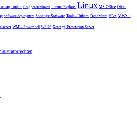
Linux
MS-Office
exchange online
Office
Gruppenrichtlinien
Internet Explorer
VBS -
Sonstige Software
Tools - Utilities
ng
software deployment
TrendMicro
VBA
WMI - Powershell
XenApp, Presentaion Server
lserver
WSUS
nistratorrechten
n