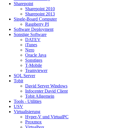
Sharepoint
Sharepoint 2010
Sharepoint 2013
Single-Board Computer
Raspberry PI
Software Deployment
Sonstige Software
DATEV
iTunes
Nero
Oracle Java
Sonstiges
T-Mobile
Teamviewer
SQL Server
Tobit
David Server Windows
Infocenter David Client
Tobit Allgemein
Tools - Utilities
USV
Virtualisierung
Hyper-V und VirtualPC
Proxmox
Virtualbox