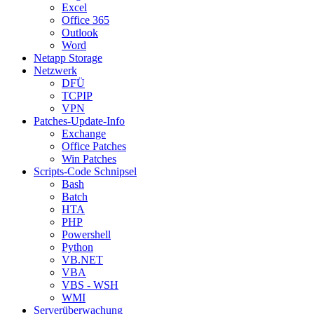
Excel
Office 365
Outlook
Word
Netapp Storage
Netzwerk
DFÜ
TCPIP
VPN
Patches-Update-Info
Exchange
Office Patches
Win Patches
Scripts-Code Schnipsel
Bash
Batch
HTA
PHP
Powershell
Python
VB.NET
VBA
VBS - WSH
WMI
Serverüberwachung