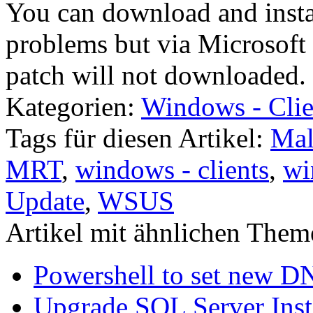
You can download and inst
problems but via Microsof
patch will not downloaded.
Kategorien:
Windows - Clie
Tags für diesen Artikel:
Mal
MRT
,
windows - clients
,
wi
Update
,
WSUS
Artikel mit ähnlichen Them
Powershell to set new D
Upgrade SQL Server Inst