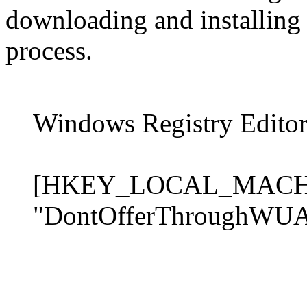
downloading and installin
process.
Windows Registry Editor
[HKEY_LOCAL_MACHIN
"DontOfferThroughWU