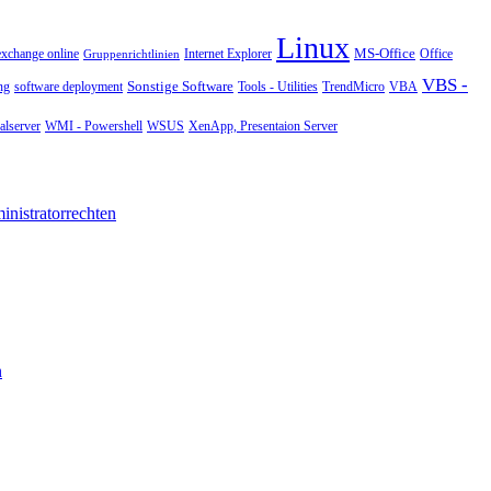
Linux
MS-Office
exchange online
Office
Gruppenrichtlinien
Internet Explorer
VBS -
Sonstige Software
Tools - Utilities
ng
software deployment
TrendMicro
VBA
WMI - Powershell
XenApp, Presentaion Server
lserver
WSUS
nistratorrechten
n