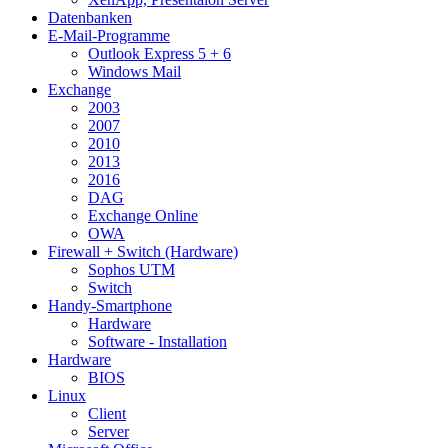
Datenbanken
E-Mail-Programme
Outlook Express 5 + 6
Windows Mail
Exchange
2003
2007
2010
2013
2016
DAG
Exchange Online
OWA
Firewall + Switch (Hardware)
Sophos UTM
Switch
Handy-Smartphone
Hardware
Software - Installation
Hardware
BIOS
Linux
Client
Server