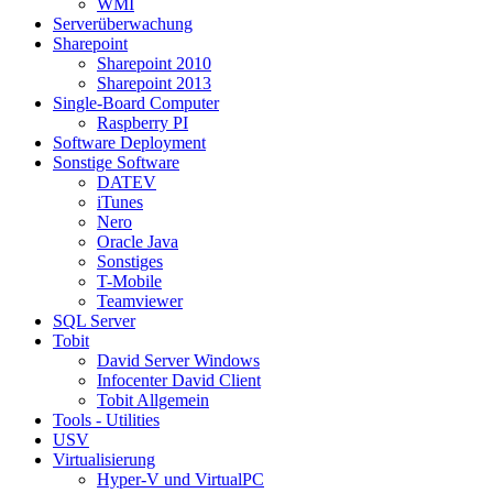
WMI
Serverüberwachung
Sharepoint
Sharepoint 2010
Sharepoint 2013
Single-Board Computer
Raspberry PI
Software Deployment
Sonstige Software
DATEV
iTunes
Nero
Oracle Java
Sonstiges
T-Mobile
Teamviewer
SQL Server
Tobit
David Server Windows
Infocenter David Client
Tobit Allgemein
Tools - Utilities
USV
Virtualisierung
Hyper-V und VirtualPC