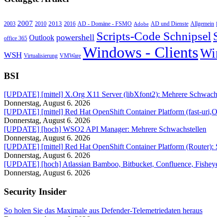
2007
2013
2010
AD - Domäne - FSMO
AD und Dienste
2003
2016
Adobe
Allgemein
Scripts-Code Schnipsel
powershell
Outlook
office 365
Windows - Clients
Wi
WSH
Virtualisierung
VMWare
BSI
[UPDATE] [mittel] X.Org X11 Server (libXfont2): Mehrere Schwachs
Donnerstag, August 6. 2026
[UPDATE] [mittel] Red Hat OpenShift Container Platform (fast-uri,
Donnerstag, August 6. 2026
[UPDATE] [hoch] WSO2 API Manager: Mehrere Schwachstellen
Donnerstag, August 6. 2026
[UPDATE] [mittel] Red Hat OpenShift Container Platform (Router):
Donnerstag, August 6. 2026
[UPDATE] [hoch] Atlassian Bamboo, Bitbucket, Confluence, Fisheye,
Donnerstag, August 6. 2026
Security Insider
So holen Sie das Maximale aus Defender-Telemetriedaten heraus