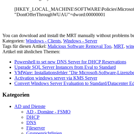
[HKEY_LOCAL_MACHINE\SOFTWARE\Policies\Microsof
"DontOfferThroughWUAU"=dword:00000001
You can download and install the MRT manually without problems b
Kategorien:
Windows - Clients
,
Windows - Server
Tags für diesen Artikel:
Malicious Software Removal Too
,
MRT
,
wind
Artikel mit ähnlichen Themen:
Powershell to set new DNS Server for DHCP Reservations
Upgrade SQL Server Instances from Eval to Standard
VMWare: Installationsfehler "Die Microsoft-Software-Lizenz
Activation windows server via KMS Server
Convert Windows Server Evaluation to Standard/Datacenter Ed
Kategorien
AD und Dienste
AD - Domäne - FSMO
DHCP
DNS
Fileserver
Gruppenrichtlinien