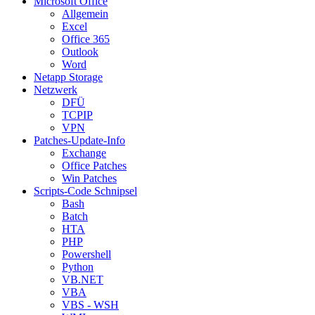
Microsoft Office
Allgemein
Excel
Office 365
Outlook
Word
Netapp Storage
Netzwerk
DFÜ
TCPIP
VPN
Patches-Update-Info
Exchange
Office Patches
Win Patches
Scripts-Code Schnipsel
Bash
Batch
HTA
PHP
Powershell
Python
VB.NET
VBA
VBS - WSH