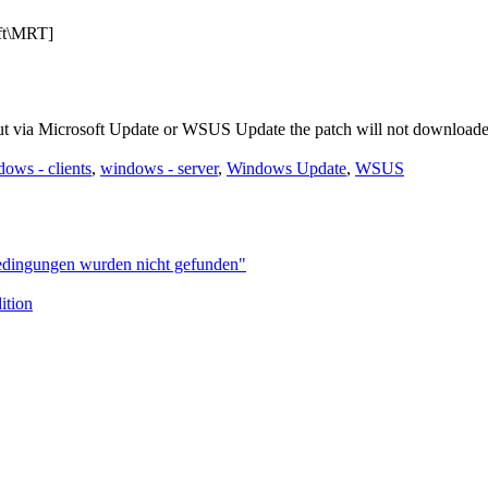
t\MRT]
ut via Microsoft Update or WSUS Update the patch will not downloade
ows - clients
,
windows - server
,
Windows Update
,
WSUS
bedingungen wurden nicht gefunden"
ition