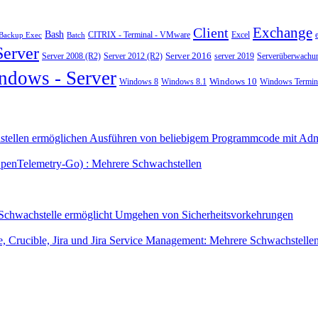
Exchange
Client
Bash
CITRIX - Terminal - VMware
Excel
Backup Exec
Batch
Server
Server 2008 (R2)
Server 2012 (R2)
Server 2016
server 2019
Serverüberwachu
ndows - Server
Windows 10
Windows 8
Windows 8.1
Windows Termina
tellen ermöglichen Ausführen von beliebigem Programmcode mit Admi
OpenTelemetry-Go) : Mehrere Schwachstellen
 Schwachstelle ermöglicht Umgehen von Sicherheitsvorkehrungen
 Crucible, Jira und Jira Service Management: Mehrere Schwachstelle