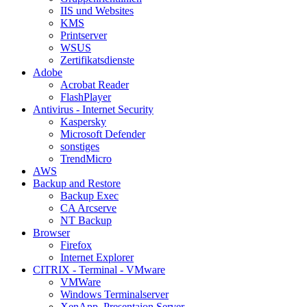
IIS und Websites
KMS
Printserver
WSUS
Zertifikatsdienste
Adobe
Acrobat Reader
FlashPlayer
Antivirus - Internet Security
Kaspersky
Microsoft Defender
sonstiges
TrendMicro
AWS
Backup and Restore
Backup Exec
CA Arcserve
NT Backup
Browser
Firefox
Internet Explorer
CITRIX - Terminal - VMware
VMWare
Windows Terminalserver
XenApp, Presentaion Server