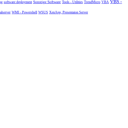
VBS -
Sonstige Software
Tools - Utilities
ng
software deployment
TrendMicro
VBA
WMI - Powershell
XenApp, Presentaion Server
lserver
WSUS