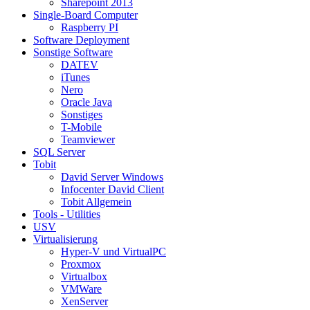
Sharepoint 2013
Single-Board Computer
Raspberry PI
Software Deployment
Sonstige Software
DATEV
iTunes
Nero
Oracle Java
Sonstiges
T-Mobile
Teamviewer
SQL Server
Tobit
David Server Windows
Infocenter David Client
Tobit Allgemein
Tools - Utilities
USV
Virtualisierung
Hyper-V und VirtualPC
Proxmox
Virtualbox
VMWare
XenServer