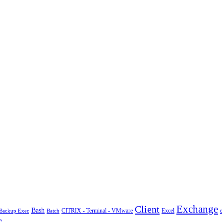
Exchange
Client
Bash
CITRIX - Terminal - VMware
Excel
Backup Exec
Batch