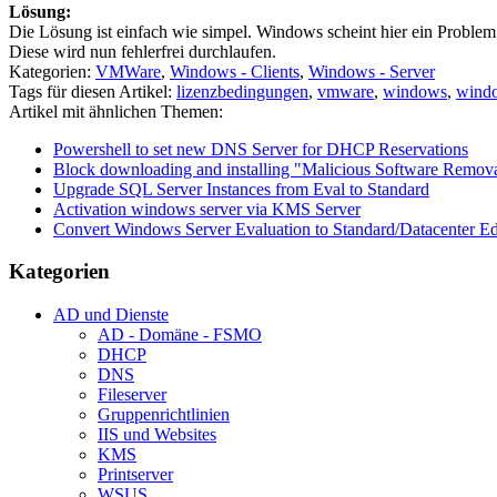
Lösung:
Die Lösung ist einfach wie simpel. Windows scheint hier ein Problem
Diese wird nun fehlerfrei durchlaufen.
Kategorien:
VMWare
,
Windows - Clients
,
Windows - Server
Tags für diesen Artikel:
lizenzbedingungen
,
vmware
,
windows
,
windo
Artikel mit ähnlichen Themen:
Powershell to set new DNS Server for DHCP Reservations
Block downloading and installing "Malicious Software Remova
Upgrade SQL Server Instances from Eval to Standard
Activation windows server via KMS Server
Convert Windows Server Evaluation to Standard/Datacenter Ed
Kategorien
AD und Dienste
AD - Domäne - FSMO
DHCP
DNS
Fileserver
Gruppenrichtlinien
IIS und Websites
KMS
Printserver
WSUS