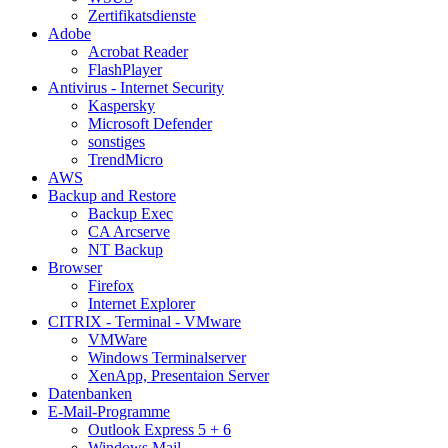
Zertifikatsdienste
Adobe
Acrobat Reader
FlashPlayer
Antivirus - Internet Security
Kaspersky
Microsoft Defender
sonstiges
TrendMicro
AWS
Backup and Restore
Backup Exec
CA Arcserve
NT Backup
Browser
Firefox
Internet Explorer
CITRIX - Terminal - VMware
VMWare
Windows Terminalserver
XenApp, Presentaion Server
Datenbanken
E-Mail-Programme
Outlook Express 5 + 6
Windows Mail