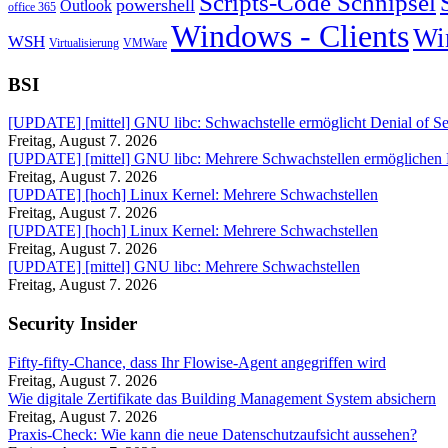
Scripts-Code Schnipsel
powershell
Outlook
office 365
Windows - Clients
Wi
WSH
Virtualisierung
VMWare
BSI
[UPDATE] [mittel] GNU libc: Schwachstelle ermöglicht Denial of Se
Freitag, August 7. 2026
[UPDATE] [mittel] GNU libc: Mehrere Schwachstellen ermöglichen
Freitag, August 7. 2026
[UPDATE] [hoch] Linux Kernel: Mehrere Schwachstellen
Freitag, August 7. 2026
[UPDATE] [hoch] Linux Kernel: Mehrere Schwachstellen
Freitag, August 7. 2026
[UPDATE] [mittel] GNU libc: Mehrere Schwachstellen
Freitag, August 7. 2026
Security Insider
Fifty-fifty-Chance, dass Ihr Flowise-Agent angegriffen wird
Freitag, August 7. 2026
Wie digitale Zertifikate das Building Management System absichern
Freitag, August 7. 2026
Praxis-Check: Wie kann die neue Datenschutzaufsicht aussehen?