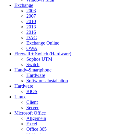
Exchange
2003
2007
2010
2013
2016
DAG
Exchange Online
OWA
Firewall + Switch (Hardware)
Sophos UTM
Switch
Handy-Smartphone
Hardware
Software - Installation
Hardware
BIOS
Linux
Client
Server
Microsoft Office
Allgemein
Excel
Office 365