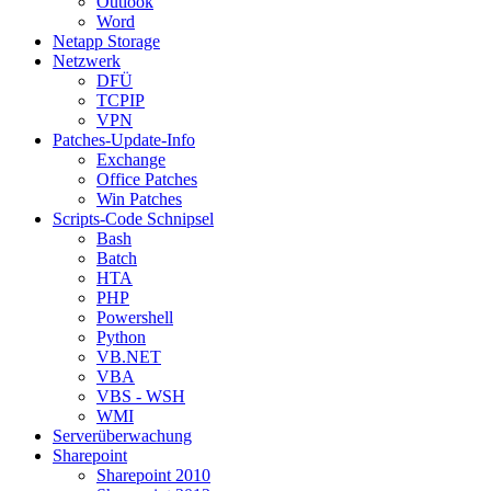
Outlook
Word
Netapp Storage
Netzwerk
DFÜ
TCPIP
VPN
Patches-Update-Info
Exchange
Office Patches
Win Patches
Scripts-Code Schnipsel
Bash
Batch
HTA
PHP
Powershell
Python
VB.NET
VBA
VBS - WSH
WMI
Serverüberwachung
Sharepoint
Sharepoint 2010