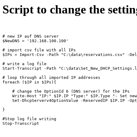
Script to change the settin
# new IP auf DNS server 

$NewDNS = '192.168.100.100'

# import csv file with all IPs

$IPs = Import-Csv -Path "C:\data\reservations.csv" -Del
# write a log file

Start-Transcript -Path "C:\data\Set_New_DHCP_Settings.l
# loop through all imported IP addresses

foreach ($IP in $IPs){

    # change the OptionId 6 (DNS server) for the IPs

    Write-Host "IP:" $IP.IP "Type:" $IP.Type "- Set new
    Set-DhcpServerv4OptionValue -ReservedIP $IP.IP -Opt
}

#Stop log file writing

Stop-Transcript 