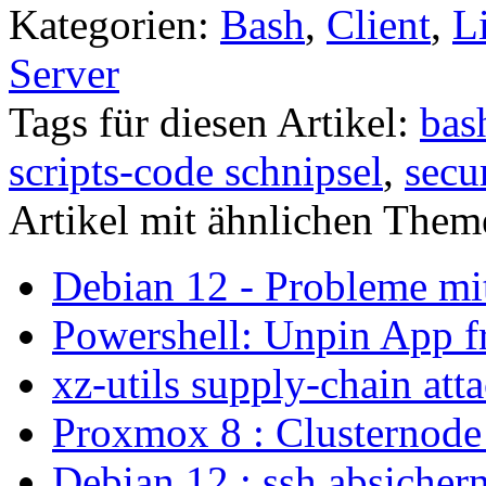
Kategorien:
Bash
,
Client
,
L
Server
Tags für diesen Artikel:
bas
scripts-code schnipsel
,
secu
Artikel mit ähnlichen Them
Debian 12 - Probleme m
Powershell: Unpin App f
xz-utils supply-chain att
Proxmox 8 : Clusternode
Debian 12 : ssh absicher