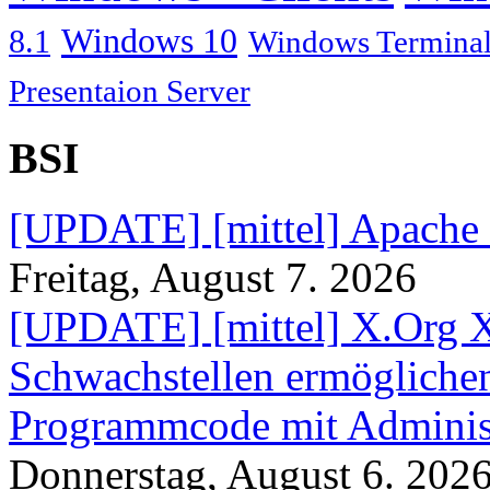
Windows 10
8.1
Windows Terminal
Presentaion Server
BSI
[UPDATE] [mittel] Apache
Freitag, August 7. 2026
[UPDATE] [mittel] X.Org X
Schwachstellen ermögliche
Programmcode mit Administ
Donnerstag, August 6. 202