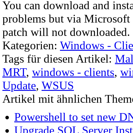
You can download and inst
problems but via Microsof
patch will not downloaded.
Kategorien:
Windows - Clie
Tags für diesen Artikel:
Mal
MRT
,
windows - clients
,
wi
Update
,
WSUS
Artikel mit ähnlichen Them
Powershell to set new D
Upgrade SQL Server Inst