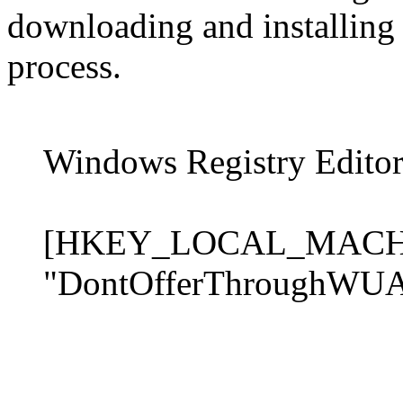
downloading and installin
process.
Windows Registry Editor
[HKEY_LOCAL_MACHIN
"DontOfferThroughWU