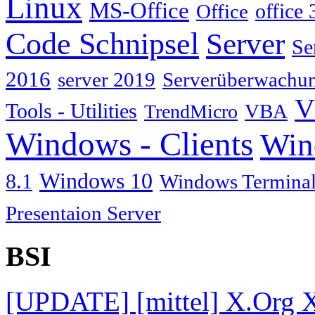
Linux
MS-Office
Office
office 
Code Schnipsel
Server
Se
2016
server 2019
Serverüberwachu
V
Tools - Utilities
TrendMicro
VBA
Windows - Clients
Win
Windows 10
8.1
Windows Terminal
Presentaion Server
BSI
[UPDATE] [mittel] X.Org X