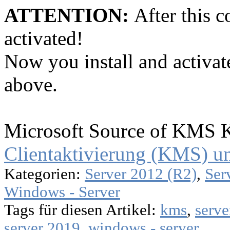
ATTENTION:
After this 
activated!
Now you install and activa
above.
Microsoft Source of KMS 
Clientaktivierung (KMS) u
Kategorien:
Server 2012 (R2)
,
Ser
Windows - Server
Tags für diesen Artikel:
kms
,
serve
server 2019
,
windows - server