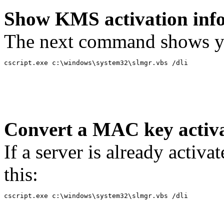
Show KMS activation inf
The next command shows you
cscript.exe c:\windows\system32\slmgr.vbs /dli
Convert a MAC key activa
If a server is already acti
this:
cscript.exe c:\windows\system32\slmgr.vbs /dli