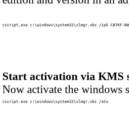
cscript.exe c:\windows\system32\slmgr.vbs /ipk CB7KF-BW
Start activation via KMS 
Now activate the windows s
cscript.exe c:\windows\system32\slmgr.vbs /ato