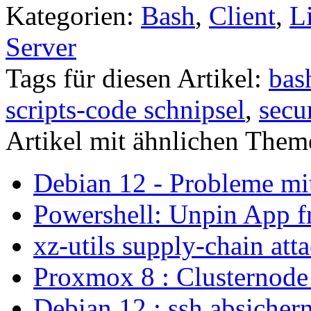
Kategorien:
Bash
,
Client
,
L
Server
Tags für diesen Artikel:
bas
scripts-code schnipsel
,
secu
Artikel mit ähnlichen Them
Debian 12 - Probleme m
Powershell: Unpin App f
xz-utils supply-chain att
Proxmox 8 : Clusternode
Debian 12 : ssh absicher