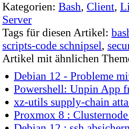
Kategorien:
Bash
,
Client
,
L
Server
Tags für diesen Artikel:
bas
scripts-code schnipsel
,
secu
Artikel mit ähnlichen Them
Debian 12 - Probleme m
Powershell: Unpin App f
xz-utils supply-chain att
Proxmox 8 : Clusternode
Debian 12 : ssh absicher