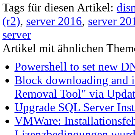
Tags für diesen Artikel:
dis
(r2)
,
server 2016
,
server 20
server
Artikel mit ähnlichen Them
Powershell to set new D
Block downloading and i
Removal Tool" via Upda
Upgrade SQL Server Inst
VMWare: Installationsfeh
Lizenzbedingungen wurd