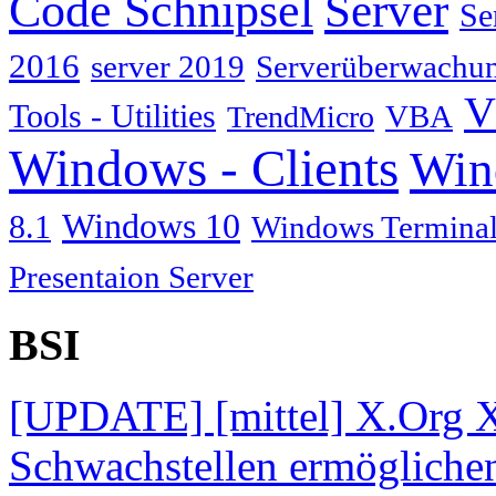
Code Schnipsel
Server
Se
2016
server 2019
Serverüberwachu
V
Tools - Utilities
TrendMicro
VBA
Windows - Clients
Win
Windows 10
8.1
Windows Terminal
Presentaion Server
BSI
[UPDATE] [mittel] X.Org X
Schwachstellen ermögliche